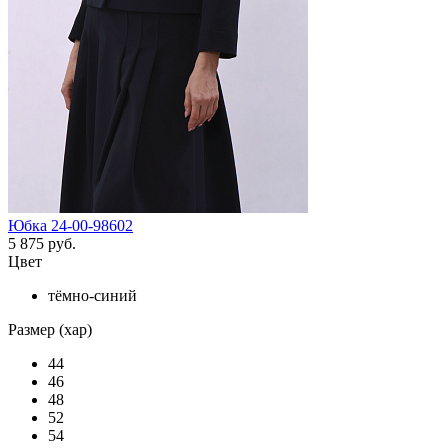
Юбка 24-00-98602
5 875 руб.
Цвет
тёмно-синий
Размер (хар)
44
46
48
52
54