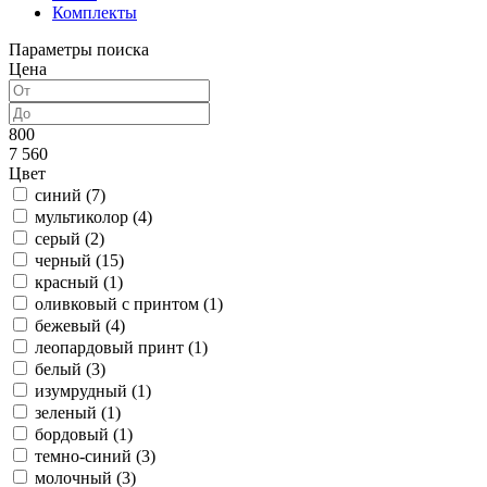
Комплекты
Параметры поиска
Цена
800
7 560
Цвет
синий (
7
)
мультиколор (
4
)
серый (
2
)
черный (
15
)
красный (
1
)
оливковый с принтом (
1
)
бежевый (
4
)
леопардовый принт (
1
)
белый (
3
)
изумрудный (
1
)
зеленый (
1
)
бордовый (
1
)
темно-синий (
3
)
молочный (
3
)