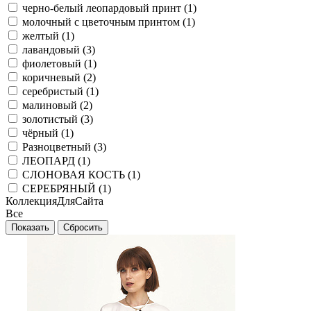
черно-белый леопардовый принт (
1
)
молочный с цветочным принтом (
1
)
желтый (
1
)
лавандовый (
3
)
фиолетовый (
1
)
коричневый (
2
)
серебристый (
1
)
малиновый (
2
)
золотистый (
3
)
чёрный (
1
)
Разноцветный (
3
)
ЛЕОПАРД (
1
)
СЛОНОВАЯ КОСТЬ (
1
)
СЕРЕБРЯНЫЙ (
1
)
КоллекцияДляСайта
Все