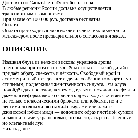
Доставка по Санкт-Петербургу бесплатная
В любые регионы России доставка осуществляется
транспортными компаниями.
При заказе от 100 000 руб. доставка бесплатна.
Оплата
Оплата производится на основании счета, выставленного
менеджером после предварительного согласования заказа.
ОПИСАНИЕ
Изящная блуза из нежной вискозы украшена ярким
цветочным принтом в сине-зелёных тонах — такой дизайн
придаёт образу свежесть и лёгкость. Свободный крой и
асимметричный низ делают изделие особенно комфортным и
стильным, подчёркивая женственность силуэта. Эта блуза
подойдёт для прогулок, встреч с друзьями, походов в кафе или
даже для неформального офисного дресс-кода. Сочетайте её
не только с классическими брюками или юбками, но и с
лёгкими льняными шортами-бермудами или даже с
джинсовой юбкой миди — дополните образ плетёной сумкой
и лаконичными украшениями, чтобы создать расслабленный,
но элегантный лук.
Читать далее