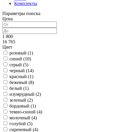
Комплекты
Параметры поиска
Цена
1 800
16 765
Цвет
розовый (
1
)
синий (
10
)
серый (
5
)
черный (
14
)
красный (
1
)
бежевый (
8
)
белый (
1
)
изумрудный (
2
)
зеленый (
2
)
бордовый (
1
)
темно-синий (
4
)
молочный (
4
)
голубой (
5
)
сиреневый (
4
)