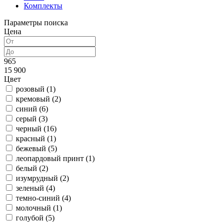
Комплекты
Параметры поиска
Цена
965
15 900
Цвет
розовый (
1
)
кремовый (
2
)
синий (
6
)
серый (
3
)
черный (
16
)
красный (
1
)
бежевый (
5
)
леопардовый принт (
1
)
белый (
2
)
изумрудный (
2
)
зеленый (
4
)
темно-синий (
4
)
молочный (
1
)
голубой (
5
)