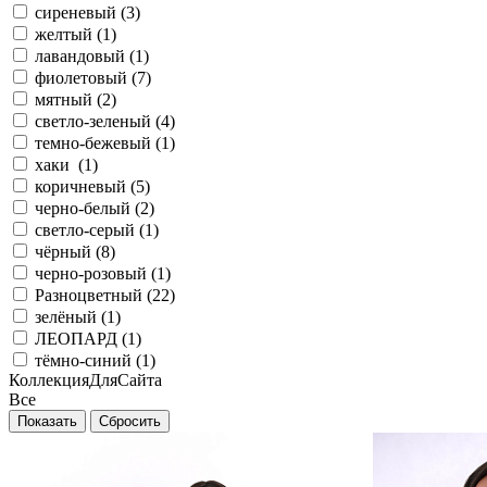
сиреневый (
3
)
желтый (
1
)
лавандовый (
1
)
фиолетовый (
7
)
мятный (
2
)
светло-зеленый (
4
)
темно-бежевый (
1
)
хаки (
1
)
коричневый (
5
)
черно-белый (
2
)
светло-серый (
1
)
чёрный (
8
)
черно-розовый (
1
)
Разноцветный (
22
)
зелёный (
1
)
ЛЕОПАРД (
1
)
тёмно-синий (
1
)
КоллекцияДляСайта
Все