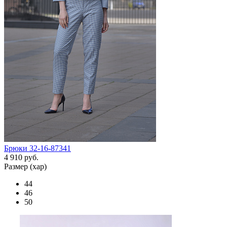
Брюки 32-16-87341
4 910 руб.
Размер (хар)
44
46
50