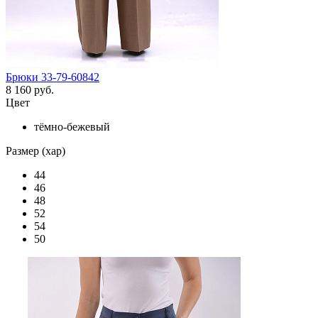
Брюки 33-79-60842
8 160 руб.
Цвет
тёмно-бежевый
Размер (хар)
44
46
48
52
54
50