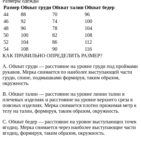
Размеры одежды
Размер
Обхват груди
Обхват талии
Обхват бедер
44
88
70
96
46
92
74
100
48
96
78
104
50
100
82
108
52
104
86
112
54
108
90
116
КАК ПРАВИЛЬНО ОПРЕДЕЛИТЬ РАЗМЕР?
A. Обхват груди — расстояние на уровне груди под проймами
рукавов. Мерка снимается по наиболее выступающей части
груди, спине, подмышками формируя, таким образом,
окружность.
B. Обхват талии — расстояние на уровне линии талии в
плечевых изделиях и расстояние на уровне верхнего среза в
поясных изделиях. Мерка снимается плотно прижимая метр к
телу на талии, формируя, таким образом, окружность.
C. Обхват бедер — расстояние на уровне выступающих точек
ягодиц. Мерка снимается через наиболее выступающие части
ягодиц, формируя, таким образом, окружность.