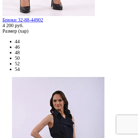
Брюки 32-88-44902
4 200 руб.
Размер (хар)
44
46
48
50
52
54