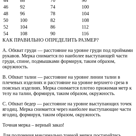
44
88
70
96
46
92
74
100
48
96
78
104
50
100
82
108
52
104
86
112
54
108
90
116
КАК ПРАВИЛЬНО ОПРЕДЕЛИТЬ РАЗМЕР?
A. Обхват груди — расстояние на уровне груди под проймами
рукавов. Мерка снимается по наиболее выступающей части
груди, спине, подмышками формируя, таким образом,
окружность.
B. Обхват талии — расстояние на уровне линии талии в
плечевых изделиях и расстояние на уровне верхнего среза в
поясных изделиях. Мерка снимается плотно прижимая метр к
телу на талии, формируя, таким образом, окружность.
C. Обхват бедер — расстояние на уровне выступающих точек
ягодиц. Мерка снимается через наиболее выступающие части
ягодиц, формируя, таким образом, окружность.
Точная мерка – верный заказ!
Для получения максимально точной мерки постарайтесь