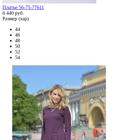
Платье 56-75-77611
6 440 руб.
Размер (хар)
44
46
48
50
52
54