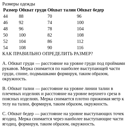
Размеры одежды
Размер
Обхват груди
Обхват талии
Обхват бедер
44
88
70
96
46
92
74
100
48
96
78
104
50
100
82
108
52
104
86
112
54
108
90
116
КАК ПРАВИЛЬНО ОПРЕДЕЛИТЬ РАЗМЕР?
A. Обхват груди — расстояние на уровне груди под проймами
рукавов. Мерка снимается по наиболее выступающей части
груди, спине, подмышками формируя, таким образом,
окружность.
B. Обхват талии — расстояние на уровне линии талии в
плечевых изделиях и расстояние на уровне верхнего среза в
поясных изделиях. Мерка снимается плотно прижимая метр к
телу на талии, формируя, таким образом, окружность.
C. Обхват бедер — расстояние на уровне выступающих точек
ягодиц. Мерка снимается через наиболее выступающие части
ягодиц, формируя, таким образом, окружность.