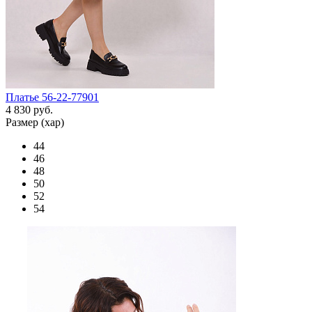
Платье 56-22-77901
4 830 руб.
Размер (хар)
44
46
48
50
52
54