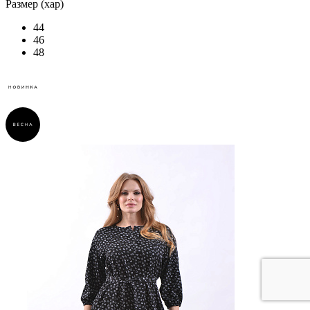
Размер (хар)
44
46
48