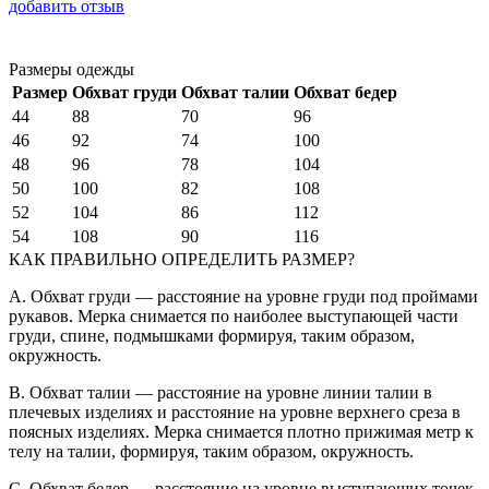
добавить отзыв
Размеры одежды
Размер
Обхват груди
Обхват талии
Обхват бедер
44
88
70
96
46
92
74
100
48
96
78
104
50
100
82
108
52
104
86
112
54
108
90
116
КАК ПРАВИЛЬНО ОПРЕДЕЛИТЬ РАЗМЕР?
A. Обхват груди — расстояние на уровне груди под проймами
рукавов. Мерка снимается по наиболее выступающей части
груди, спине, подмышками формируя, таким образом,
окружность.
B. Обхват талии — расстояние на уровне линии талии в
плечевых изделиях и расстояние на уровне верхнего среза в
поясных изделиях. Мерка снимается плотно прижимая метр к
телу на талии, формируя, таким образом, окружность.
C. Обхват бедер — расстояние на уровне выступающих точек