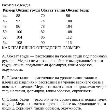
Размеры одежды
Размер
Обхват груди
Обхват талии
Обхват бедер
44
88
70
96
46
92
74
100
48
96
78
104
50
100
82
108
52
104
86
112
54
108
90
116
КАК ПРАВИЛЬНО ОПРЕДЕЛИТЬ РАЗМЕР?
A. Обхват груди — расстояние на уровне груди под проймами
рукавов. Мерка снимается по наиболее выступающей части
груди, спине, подмышками формируя, таким образом,
окружность.
B. Обхват талии — расстояние на уровне линии талии в
плечевых изделиях и расстояние на уровне верхнего среза в
поясных изделиях. Мерка снимается плотно прижимая метр к
телу на талии, формируя, таким образом, окружность.
C. Обхват бедер — расстояние на уровне выступающих точек
ягодиц. Мерка снимается через наиболее выступающие части
ягодиц, формируя, таким образом, окружность.