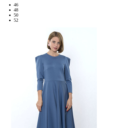
46
48
50
52