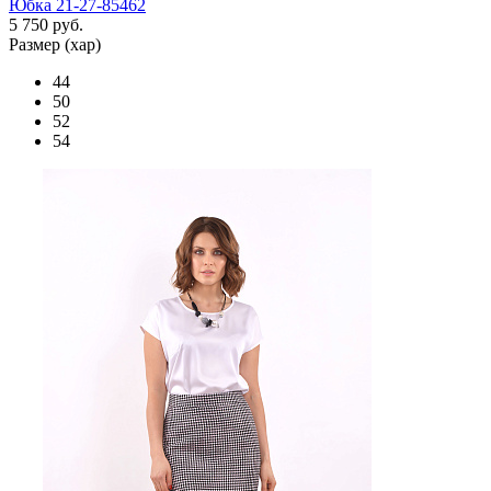
Юбка 21-27-85462
5 750 руб.
Размер (хар)
44
50
52
54