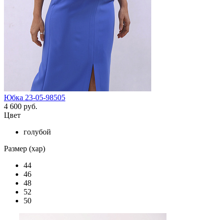
Юбка 23-05-98505
4 600 руб.
Цвет
голубой
Размер (хар)
44
46
48
52
50