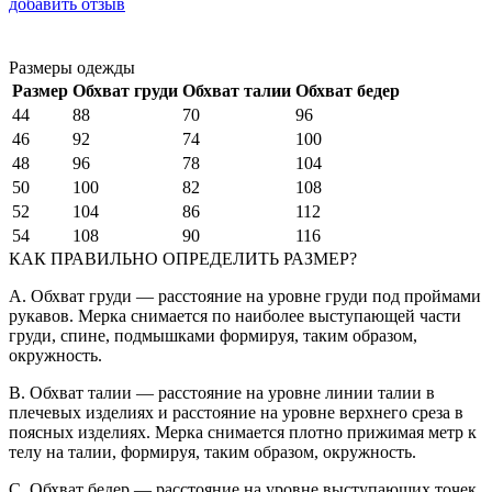
добавить отзыв
Размеры одежды
Размер
Обхват груди
Обхват талии
Обхват бедер
44
88
70
96
46
92
74
100
48
96
78
104
50
100
82
108
52
104
86
112
54
108
90
116
КАК ПРАВИЛЬНО ОПРЕДЕЛИТЬ РАЗМЕР?
A. Обхват груди — расстояние на уровне груди под проймами
рукавов. Мерка снимается по наиболее выступающей части
груди, спине, подмышками формируя, таким образом,
окружность.
B. Обхват талии — расстояние на уровне линии талии в
плечевых изделиях и расстояние на уровне верхнего среза в
поясных изделиях. Мерка снимается плотно прижимая метр к
телу на талии, формируя, таким образом, окружность.
C. Обхват бедер — расстояние на уровне выступающих точек