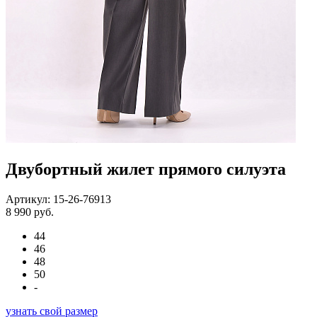
Двубортный жилет прямого силуэта
Артикул: 15-26-76913
8 990 руб.
44
46
48
50
-
узнать свой размер