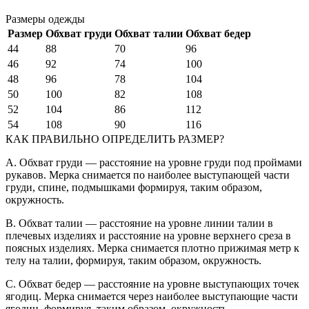
Размеры одежды
Размер
Обхват груди
Обхват талии
Обхват бедер
44
88
70
96
46
92
74
100
48
96
78
104
50
100
82
108
52
104
86
112
54
108
90
116
КАК ПРАВИЛЬНО ОПРЕДЕЛИТЬ РАЗМЕР?
A. Обхват груди — расстояние на уровне груди под проймами
рукавов. Мерка снимается по наиболее выступающей части
груди, спине, подмышками формируя, таким образом,
окружность.
B. Обхват талии — расстояние на уровне линии талии в
плечевых изделиях и расстояние на уровне верхнего среза в
поясных изделиях. Мерка снимается плотно прижимая метр к
телу на талии, формируя, таким образом, окружность.
C. Обхват бедер — расстояние на уровне выступающих точек
ягодиц. Мерка снимается через наиболее выступающие части
ягодиц, формируя, таким образом, окружность.