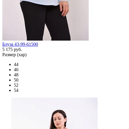
Блуза 43-99-61500
5 175 руб.
Размер (хар)
44
46
48
50
52
54