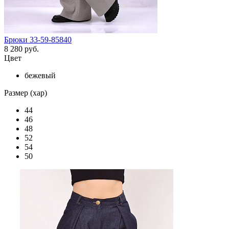
Брюки 33-59-85840
8 280 руб.
Цвет
бежевый
Размер (хар)
44
46
48
52
54
50