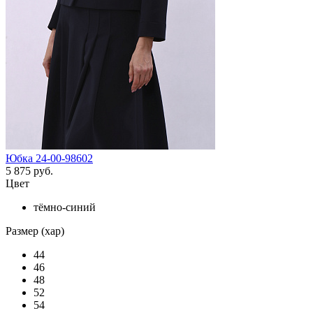
Юбка 24-00-98602
5 875 руб.
Цвет
тёмно-синий
Размер (хар)
44
46
48
52
54