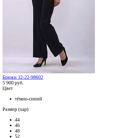
Брюки 32-22-98602
5 900 руб.
Цвет
тёмно-синий
Размер (хар)
44
46
48
52