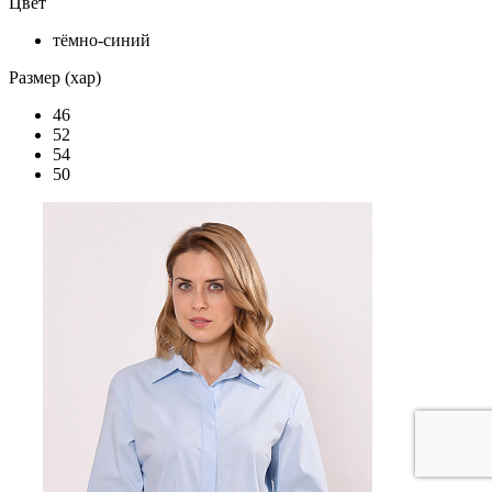
Цвет
тёмно-синий
Размер (хар)
46
52
54
50