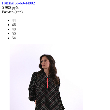
Платье 56-69-44902
5 980 руб.
Размер (хар)
44
46
48
50
54