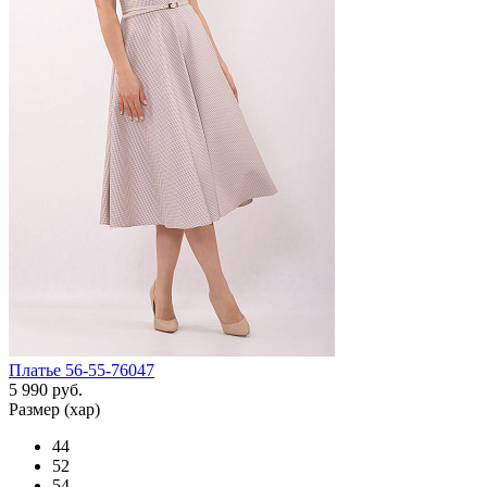
Платье 56-55-76047
5 990 руб.
Размер (хар)
44
52
54