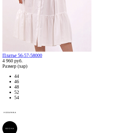
Платье 56-57-58000
4 960 руб.
Размер (хар)
44
46
48
52
54