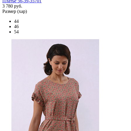
Платье 56-39-35701
3 780 руб.
Размер (хар)
44
46
54