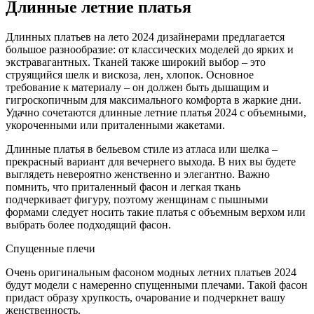
Длинные летние платья
Длинных платьев на лето 2024 дизайнерами предлагается
большое разнообразие: от классических моделей до ярких и
экстравагантных. Тканей также широкий выбор – это
струящийся шелк и вискоза, лен, хлопок. Основное
требование к материалу – он должен быть дышащим и
гигроскопичным для максимального комфорта в жаркие дни.
Удачно сочетаются длинные летние платья 2024 с объемными,
укороченными или приталенными жакетами.
Длинные платья в бельевом стиле из атласа или шелка –
прекрасный вариант для вечернего выхода. В них вы будете
выглядеть невероятно женственно и элегантно. Важно
помнить, что приталенный фасон и легкая ткань
подчеркивает фигуру, поэтому женщинам с пышными
формами следует носить такие платья с объемным верхом или
выбрать более подходящий фасон.
Спущенные плечи
Очень оригинальным фасоном модных летних платьев 2024
будут модели с намеренно спущенными плечами. Такой фасон
придаст образу хрупкость, очарование и подчеркнет вашу
женственность.