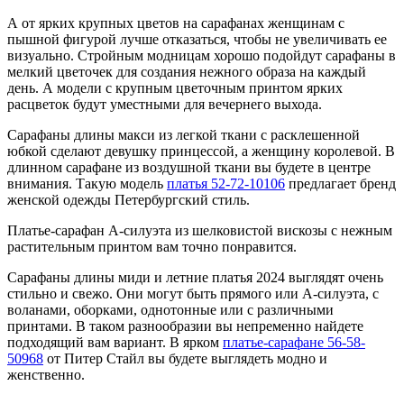
А от ярких крупных цветов на сарафанах женщинам с
пышной фигурой лучше отказаться, чтобы не увеличивать ее
визуально. Стройным модницам хорошо подойдут сарафаны в
мелкий цветочек для создания нежного образа на каждый
день. А модели с крупным цветочным принтом ярких
расцветок будут уместными для вечернего выхода.
Сарафаны длины макси из легкой ткани с расклешенной
юбкой сделают девушку принцессой, а женщину королевой. В
длинном сарафане из воздушной ткани вы будете в центре
внимания. Такую модель
платья 52-72-10106
предлагает бренд
женской одежды Петербургский стиль.
Платье-сарафан А-силуэта из шелковистой вискозы с нежным
растительным принтом вам точно понравится.
Сарафаны длины миди и летние платья 2024 выглядят очень
стильно и свежо. Они могут быть прямого или А-силуэта, с
воланами, оборками, однотонные или с различными
принтами. В таком разнообразии вы непременно найдете
подходящий вам вариант. В ярком
платье-сарафане 56-58-
50968
от Питер Стайл вы будете выглядеть модно и
женственно.