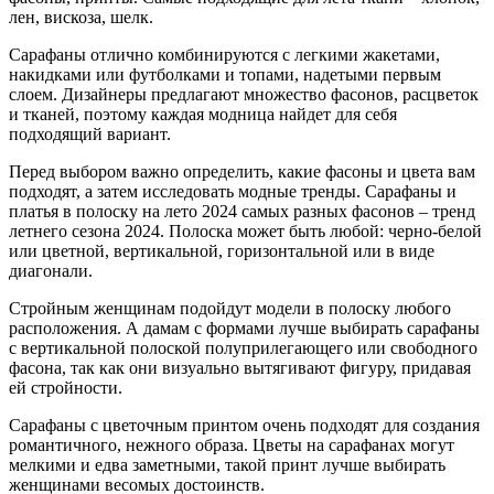
лен, вискоза, шелк.
Сарафаны отлично комбинируются с легкими жакетами,
накидками или футболками и топами, надетыми первым
слоем. Дизайнеры предлагают множество фасонов, расцветок
и тканей, поэтому каждая модница найдет для себя
подходящий вариант.
Перед выбором важно определить, какие фасоны и цвета вам
подходят, а затем исследовать модные тренды. Сарафаны и
платья в полоску на лето 2024 самых разных фасонов – тренд
летнего сезона 2024. Полоска может быть любой: черно-белой
или цветной, вертикальной, горизонтальной или в виде
диагонали.
Стройным женщинам подойдут модели в полоску любого
расположения. А дамам с формами лучше выбирать сарафаны
с вертикальной полоской полуприлегающего или свободного
фасона, так как они визуально вытягивают фигуру, придавая
ей стройности.
Сарафаны с цветочным принтом очень подходят для создания
романтичного, нежного образа. Цветы на сарафанах могут
мелкими и едва заметными, такой принт лучше выбирать
женщинами весомых достоинств.