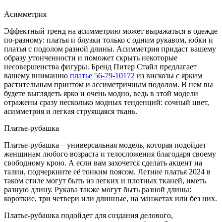
Асимметрия
Эффектный тренд на асимметрию может выражаться в одежде
по-разному: платья и блузки только с одним рукавом, юбки и
платья с подолом разной длины. Асимметрия придаст вашему
образу утонченности и поможет скрыть некоторые
несовершенства фигуры. Бренд Питер Стайл предлагает
вашему вниманию
платье 56-79-10172
из вискозы с ярким
растительным принтом и ассиметричным подолом. В нем вы
будете выглядеть ярко и очень модно, ведь в этой модели
отражены сразу несколько модных тенденций: сочный цвет,
асимметрия и легкая струящаяся ткань.
Платье-рубашка
Платье-рубашка – универсальная модель, которая подойдет
женщинам любого возраста и телосложения благодаря своему
свободному крою. А если вам захочется сделать акцент на
талии, подчеркните её тонким поясом. Летние платья 2024 в
таком стиле могут быть из легких и плотных тканей, иметь
разную длину. Рукава также могут быть разной длины:
короткие, три четвери или длинные, на манжетах или без них.
Платье-рубашка подойдет для создания делового,