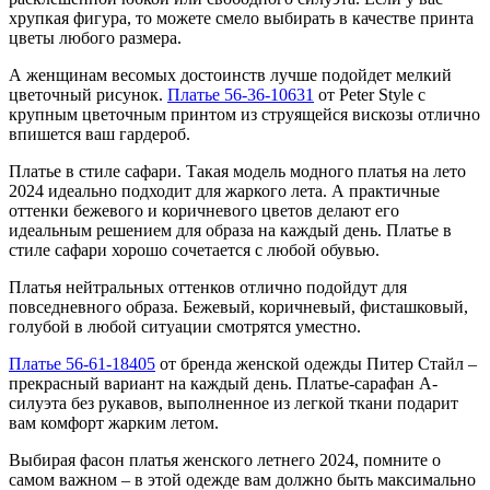
хрупкая фигура, то можете смело выбирать в качестве принта
цветы любого размера.
А женщинам весомых достоинств лучше подойдет мелкий
цветочный рисунок.
Платье 56-36-10631
от Peter Style с
крупным цветочным принтом из струящейся вискозы отлично
впишется ваш гардероб.
Платье в стиле сафари. Такая модель модного платья на лето
2024 идеально подходит для жаркого лета. А практичные
оттенки бежевого и коричневого цветов делают его
идеальным решением для образа на каждый день. Платье в
стиле сафари хорошо сочетается с любой обувью.
Платья нейтральных оттенков отлично подойдут для
повседневного образа. Бежевый, коричневый, фисташковый,
голубой в любой ситуации смотрятся уместно.
Платье 56-61-18405
от бренда женской одежды Питер Стайл –
прекрасный вариант на каждый день. Платье-сарафан А-
силуэта без рукавов, выполненное из легкой ткани подарит
вам комфорт жарким летом.
Выбирая фасон платья женского летнего 2024, помните о
самом важном – в этой одежде вам должно быть максимально