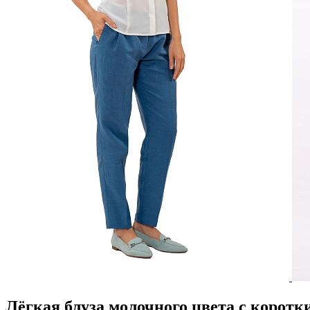
Лёгкая блуза молочного цвета с корот